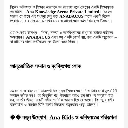
নিজের অভিজ্ঞতা ও শিক্ষার আলোকে ডঃ অনন্যা গড়ে তোলেন একটি শিক্ষামূলক
প্রতিষ্ঠান –
Ana Knowledge Arena Private Limited
। ২০২৩
সালের মে মাসে এই সংস্থা চালু করে
ANABACUS
নামের একটি বিশেষ
প্রোগ্রাম, যার মাধ্যমে অসংখ্য মেয়ে ও মহিলা আজ আত্মনির্ভর হয়ে উঠছেন।
এই সংস্থার উদ্দেশ্য – শিক্ষা, দক্ষতা ও আত্মবিশ্বাসের মাধ্যমে সমাজে নারীদের
ক্ষমতায়ন।
ANABACUS
এখন শুধু একটি কোর্স নয়, বরং একটি আন্দোলন –
যা নারীদের হাতে অর্থনৈতিক স্বাধীনতা এনে দিচ্ছে।
আন্তর্জাতিক সম্মান ও ব্যক্তিগত শোক
২০২৪ সালে বাংলাদেশ আন্তর্জাতিক নৃত্য উৎসবে অংশ নিয়ে তিনি সেরা নৃত্যশিল্পী
সম্মানে ভূষিত হন। এর কিছুদিন পর, গর্ভধারণ করেও চার মাস পর সন্তান হারা
হন, যা তাঁর জীবনে একটি গভীর মানসিক আঘাত হিসেবে আসে। কিন্তু, স্বামীর
ভালোবাসা ও সমর্থনে তিনি আবার নিজেকে নতুনভাবে গড়ে তোলেন।
�� নতুন উদ্যোগ: Ana Kids ও ভবিষ্যতের পরিকল্পনা