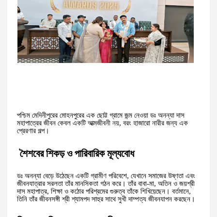
পশ্চিম মেদিনীপুরের মোহনপুরের এক ছোট্ট গ্রামে জন্ম নেওয়া ডঃ অনন্যা দাস
মহাপাত্রের জীবন কেবল একটি আত্মজীবনী নয়, বরং হাজারো নারীর জন্য এক
প্রেরণার গল্প।
শৈশবের শিকড় ও পারিবারিক মূল্যবোধ
ডঃ অনন্যা বেড়ে উঠেছেন একটি গ্রামীণ পরিবেশে, যেখানে সমাজের উষ্ণতা এবং
জীবনযাত্রার সরলতা তাঁর মানসিকতা গঠন করে। তাঁর বাবা-মা, অতিন ও জয়শ্রী
দাস মহাপাত্র, শিক্ষা ও কঠোর পরিশ্রমের গুরুত্ব তাঁকে শিখিয়েছেন। বর্তমানে,
তিনি তাঁর জীবনসঙ্গী শ্রী শ্যামপদ সাহুর সাথে সুখী দাম্পত্য জীবনযাপন করছেন।