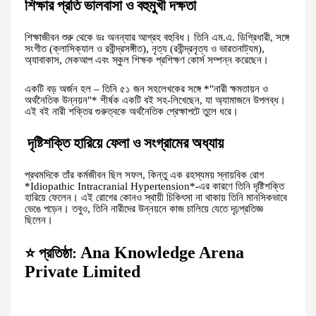
শিক্ষার প্রতি ভালবাসা ও বহুমুখী দক্ষতা
শিক্ষাজীবন শুরু থেকে ডঃ অনন্যার আগ্রহ বহুবিধ। তিনি এম.এ. ডিগ্রিধারী, সঙ্গে
সংগীত (ক্লাসিক্যাল ও রবীন্দ্রসঙ্গীত), নৃত্য (রবীন্দ্রনৃত্য ও ভারতনাট্যম),
অ্যাবাকাস, মেকআপ এবং স্কুল শিক্ষক প্রশিক্ষণ কোর্স সম্পন্ন করেছেন।
একটি বড় অর্জন হল – তিনি ৫১ জন সহলেখকের সঙ্গে *"নারী ক্ষমতায়ন ও
অর্থনৈতিক উন্নয়ন"* শীর্ষক একটি বই সহ-লিখেছেন, যা অ্যামাজনে উপলব্ধ।
এই বই নারী শক্তির গুরুত্বকে অর্থনৈতিক প্রেক্ষাপটে তুলে ধরে।
দৃষ্টিশক্তি হারিয়ে ফেলা ও সংগ্রামের অধ্যায়
প্রথমদিকে তাঁর কর্মজীবন ছিল সফল, কিন্তু এক রহস্যময় স্নায়বিক রোগ
*Idiopathic Intracranial Hypertension*-এর কারণে তিনি দৃষ্টিশক্তি
হারিয়ে ফেলেন। এই রোগের কোনও স্থায়ী চিকিৎসা না থাকায় তিনি মানসিকভাবে
ভেঙে পড়েন। তবুও, তিনি নারীদের উন্নয়নে কাজ চালিয়ে যেতে দৃঢ়প্রতিজ্ঞ
ছিলেন।
Ana Knowledge Arena
⭐ প্রতিষ্ঠা:
Private Limited