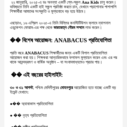
২২ জানুয়ারি, ২০২৫-এ ডঃ অনন্যা একটি প্লে-স্কুল
Ana Kids
চালু করেন।
ভবিষ্যতে তিনি একটি হাই স্কুল প্রতিষ্ঠা করতে চান, যেখানে পড়াশোনার পাশাপাশি
শিক্ষার্থীরা আমাদের সংস্কৃতি ও মূল্যবোধে বড় হয়ে উঠবে।
এছাড়াও, ১৬ এপ্রিল ২০২৫-এ তিনি দিল্লির কনস্টিটিউশন ক্লাবে ন্যাশনাল
এডুকেশন ফোরাম-এর পক্ষ থেকে
ভারতরত্ন গৌরব সম্মান
লাভ করেন।
�� বিশেষ আয়োজন: ANABACUS প্রতিযোগিতা
প্রতি বছর
ANABACUS
শিক্ষার্থীদের জন্য একটি বিশাল প্রতিযোগিতা
আয়োজন করা হয়। শিক্ষকরা আন্তরিকভাবে ফলাফল মূল্যায়ন করেন এবং এর পর
থাকে আনন্দভ্রমণ ও বার্ষিক অনুষ্ঠান – যা সংবাদমাধ্যমেও প্রচার পায়।
�� এই বছরের হাইলাইট:
৩০ ও ৩১ আগস্ট
, পশ্চিম মেদিনীপুরের
মোহনপুরে
আয়োজিত হতে যাচ্ছে একটি বড়
ইভেন্ট যেখানে:
●�� অ্যাবাকাস প্রতিযোগিতা
● �� নৃত্য প্রতিযোগিতা