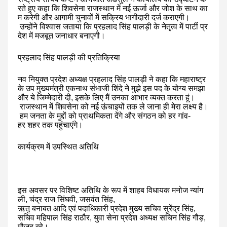
रते
हुए
कहा
कि
शिवसेना
राजस्थान
में
नई
ऊर्जा
और
जोश
के
साथ
का
म
करेगी
और
आगामी
चुनावों
में
सक्रिय
भागीदारी
दर्ज
कराएगी।
उन्होंने
विश्वास
जताया
कि
प्रहलाद
सिंह
पालड़ी
के
नेतृत्व
में
पार्टी
प्र
देश
में
मजबूत
जनाधार
बनाएगी।
प्रहलाद
सिंह
पालड़ी
की
प्रतिक्रिया
नव
नियुक्त
प्रदेश
अध्यक्ष
प्रहलाद
सिंह
पालड़ी
ने
कहा
कि
महाराष्ट्र
के
उप
मुख्यमंत्री
एकनाथ
संभाजी
शिंदे
ने
मुझे
इस
पद
के
योग्य
समझा
और
ये
जिम्मेदारी
दी
,
इसके
लिए
मैं
उनका
आभार
व्यक्त
करता
हूं।
राजस्थान
में
शिवसेना
को
नई
ऊंचाइयों
तक
ले
जाना
ही
मेरा
लक्ष्य
है।
हम
जनता
के
मुद्दों
को
प्राथमिकता
देंगे
और
संगठन
को
हर
गांव
-
हर
शहर
तक
पहुंचाएंगे।
कार्यक्रम
में
उपस्थित
अतिथि
इस
अवसर
पर
विशिष्ट
अतिथि
के
रूप
में
शाहब
विधायक
मनोज
न्यांग
ली
,
चंद्र
राज
सिंघवी
,
जसवंत
सिंह
,
ऋतु
बनाबत
आदि
एवं
पदाधिकारी
प्रदेश
मुख्य
सचिव
सुरेंद्र
सिंह
,
सचिव
महिपाल
सिंह
राठौर
,
युवा
सेना
प्रदेश
अध्यक्ष
सचिन
सिंह
गौड़
,
मौजूद
रहे।