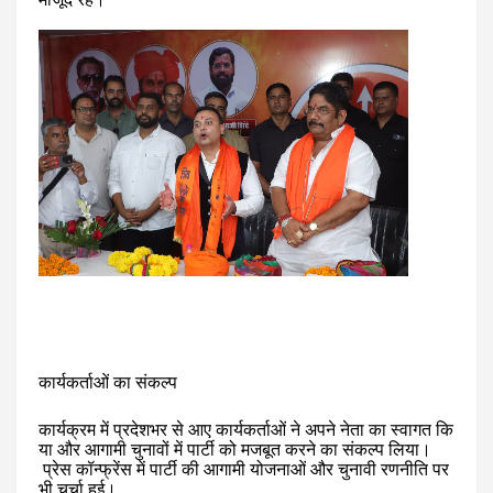
कार्यकर्ताओं
का
संकल्प
कार्यक्रम
में
प्रदेशभर
से
आए
कार्यकर्ताओं
ने
अपने
नेता
का
स्वागत
कि
या
और
आगामी
चुनावों
में
पार्टी
को
मजबूत
करने
का
संकल्प
लिया।
प्रेस
कॉन्फ्रेंस
में
पार्टी
की
आगामी
योजनाओं
और
चुनावी
रणनीति
पर
भी
चर्चा
हुई।