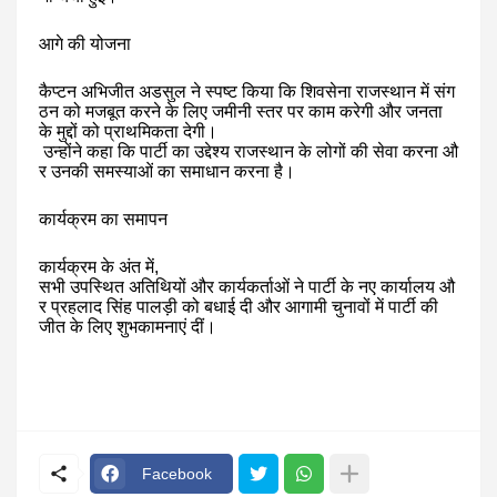
आगे
की
योजना
कैप्टन
अभिजीत
अडसुल
ने
स्पष्ट
किया
कि
शिवसेना
राजस्थान
में
संग
ठन
को
मजबूत
करने
के
लिए
जमीनी
स्तर
पर
काम
करेगी
और
जनता
के
मुद्दों
को
प्राथमिकता
देगी।
उन्होंने
कहा
कि
पार्टी
का
उद्देश्य
राजस्थान
के
लोगों
की
सेवा
करना
औ
र
उनकी
समस्याओं
का
समाधान
करना
है।
कार्यक्रम
का
समापन
कार्यक्रम
के
अंत
में
,
सभी
उपस्थित
अतिथियों
और
कार्यकर्ताओं
ने
पार्टी
के
नए
कार्यालय
औ
र
प्रहलाद
सिंह
पालड़ी
को
बधाई
दी
और
आगामी
चुनावों
में
पार्टी
की
जीत
के
लिए
शुभकामनाएं
दीं।
Facebook