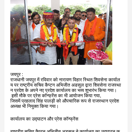
जयपुर
:
राजधानी
जयपुर
में
रविवार
को
नारायण
विहार
स्थित
शिवसेना
कार्याल
य
पर
राष्ट्रीय
सचिव
कैप्टन
अभिजीत
अडसुल
द्वारा
शिवसेना
राजस्था
न
प्रदेश
के
अपने
नए
प्रदेश
कार्यालय
का
भव्य
शुभारंभ
किया
गया।
इसी
मौके
पर
प्रेस
कॉन्फ्रेंस
का
भी
आयोजन
किया
गया
,
जिसमें
प्रहलाद
सिंह
पालड़ी
को
औपचारिक
रूप
से
राजस्थान
प्रदेश
अध्यक्ष
भी
नियुक्त
किया
गया।
कार्यालय
का
उद्घाटन
और
प्रेस
कॉन्फ्रेंस
राष्ट्रीय
सचिव
कैप्टन
अभिजीत
अडसुल
ने
कार्यालय
का
उद्घाटन
क